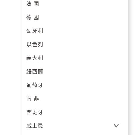
法 國
德 國
匈牙利
以色列
義大利
紐西蘭
葡萄牙
南 非
西班牙
威士忌