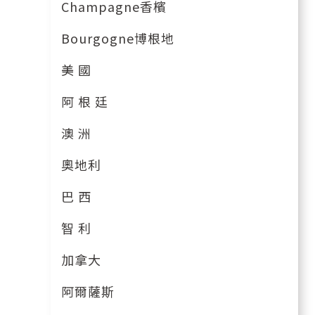
Champagne香檳
Bourgogne博根地
美 國
阿 根 廷
澳 洲
奧地利
巴 西
智 利
加拿大
阿爾薩斯