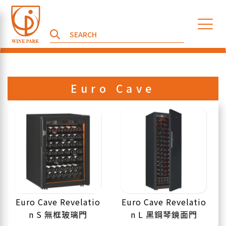
Euro Cave
Euro Cave Revelatio
Euro Cave Revelatio
n S 無框玻璃門
n L 黑鋼琴鏡面門