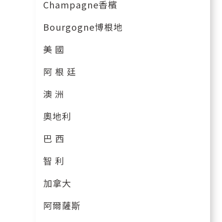
Champagne香檳
Bourgogne博根地
美 國
阿 根 廷
澳 洲
奧地利
巴 西
智 利
加拿大
阿爾薩斯