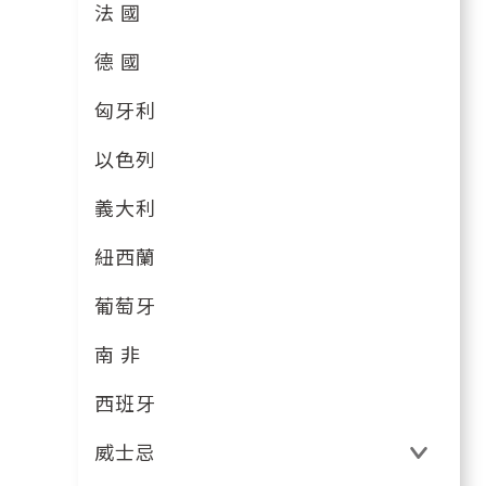
法 國
德 國
匈牙利
以色列
義大利
紐西蘭
葡萄牙
南 非
西班牙
威士忌